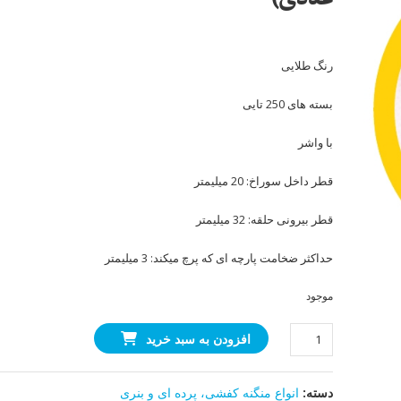
رنگ طلایی
بسته های 250 تایی
با واشر
قطر داخل سوراخ: 20 میلیمتر
قطر بیرونی حلقه: 32 میلیمتر
حداکثر ضخامت پارچه ای که پرچ میکند: 3 میلیمتر
موجود
منگنه
افزودن به سبد خرید
32(بنری
و
دسته:
انواع منگنه کفشی، پرده ای و بنری
پرده