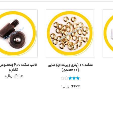
منگنه 18 (بنری و پرده ای) طلایی
قالب منگنه P07 (
(500عددی)
کفش)
Price:
ریال
۱
امتیاز
Price:
ریال
۱
3.00
از 5