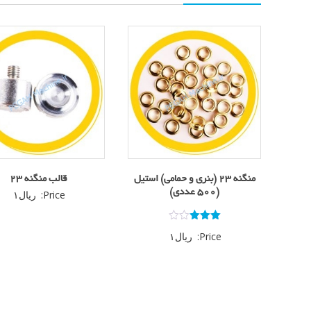
منگنه ۲۳ (بنری و حمامی) استیل
قالب منگنه ۲۳
(500 عددی)
Price:
ریال
۱
امتیاز
Price:
ریال
۱
3.00
از 5