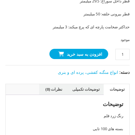
قطر داخل سوراخ: 29.5 میلیمتر
قطر بیرونی حلقه: 50 میلیمتر
حداکثر ضخامت پارچه ای که پرچ میکند: 3 میلیمتر
موجود
منگنه
افزودن به سبد خرید
50(بنری
و
دسته:
انواع منگنه کفشی، پرده ای و بنری
پرده
ای)
قلم
توضیحات
توضیحات تکمیلی
نظرات (0)
سیاه
(100عددی)
توضیحات
عدد
رنگ زرد قلم
بسته های 100 تایی