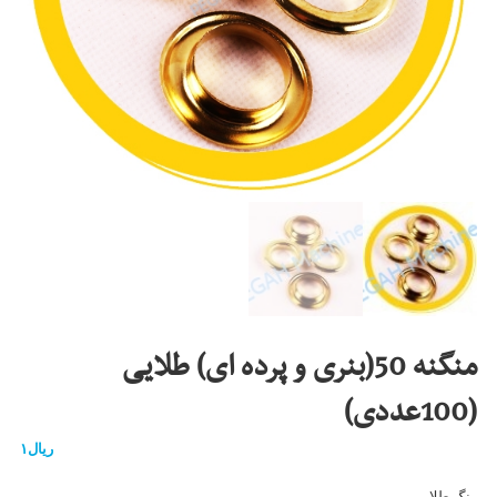
منگنه 50(بنری و پرده ای) طلایی
(100عددی)
ریال
۱
رنگ طلایی