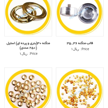
قالب منگنه 36 , 35
منگنه 30(بنری و پرده ای) استیل
(250 عددی)
Price:
ریال
۱
Price:
ریال
۱