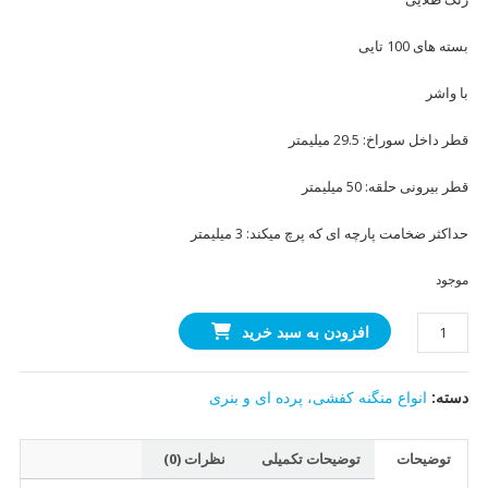
بسته های 100 تایی
با واشر
قطر داخل سوراخ: 29.5 میلیمتر
قطر بیرونی حلقه: 50 میلیمتر
حداکثر ضخامت پارچه ای که پرچ میکند: 3 میلیمتر
موجود
منگنه
افزودن به سبد خرید
50(بنری
و
دسته:
انواع منگنه کفشی، پرده ای و بنری
پرده
ای)
طلایی
توضیحات
توضیحات تکمیلی
نظرات (0)
(100عددی)