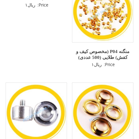
Price:
ریال
۱
منگنه P04 (مخصوص کیف و
کفش) طلایی (500 عددی)
Price:
ریال
۱