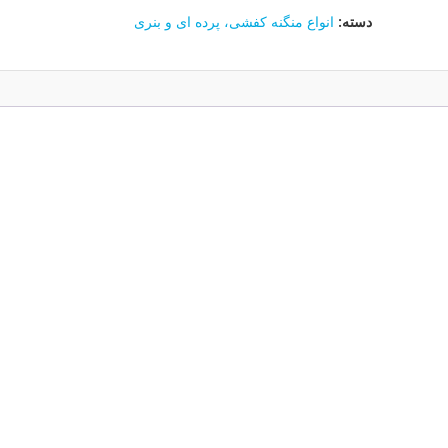
(بنری
دسته:
انواع منگنه کفشی، پرده ای و بنری
و
حمامی)
دودی
(500
عددی)
عدد