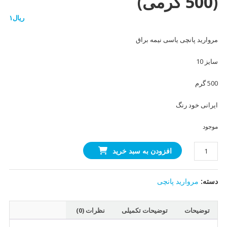
(500 گرمی)
ریال
۱
مروارید پانچی یاسی نیمه براق
سایز 10
500 گرم
ایرانی خود رنگ
موجود
مروارید
افزودن به سبد خرید
پانچی
یاسی
دسته:
مروارید پانچی
سایز
10
(500
توضیحات
توضیحات تکمیلی
نظرات (0)
گرمی)