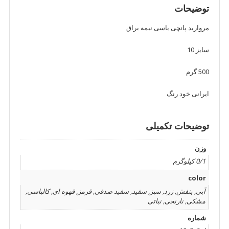
عدد
توضیحات
مروارید پانچی یاسی نیمه براق
سایز 10
500 گرم
ایرانی خود رنگ
توضیحات تکمیلی
وزن
0/1 کیلوگرم
color
آبی, بنفش, زرد, سبز, سفید, سفید صدفی, قرمز, قهوه ای, کالباسی,
مشکی, نارنجی, نباتی
شماره