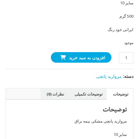
سایز 10
500 گرم
ایرانی خود رنگ
موجود
مروارید
افزودن به سبد خرید
پانچی
مشکی
دسته:
مروارید پانچی
سایز
10
(500
توضیحات
توضیحات تکمیلی
نظرات (0)
گرمی)
عدد
توضیحات
مروارید پانچی مشکی نیمه براق
سایز 10