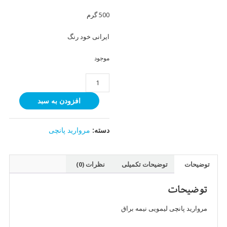
500 گرم
ایرانی خود رنگ
موجود
مروارید
پانچی
افزودن به سبد
لیمویی
خرید
سایز
8
دسته:
مروارید پانچی
(500
گرمی)
عدد
توضیحات
توضیحات تکمیلی
نظرات (0)
توضیحات
مروارید پانچی لیمویی نیمه براق