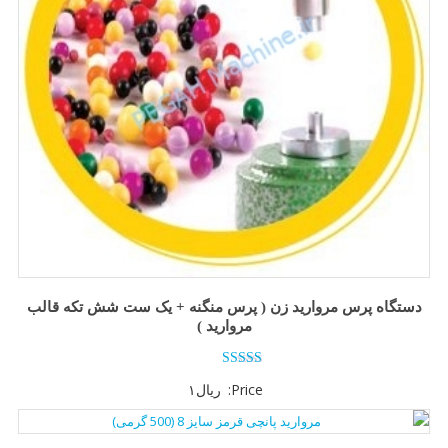
دستگاه پرس مروارید زن ( پرس منگنه + یک ست شش تکه قالب
مروارید )
امتیاز
Price:
ریال
۱
3.50
از 5