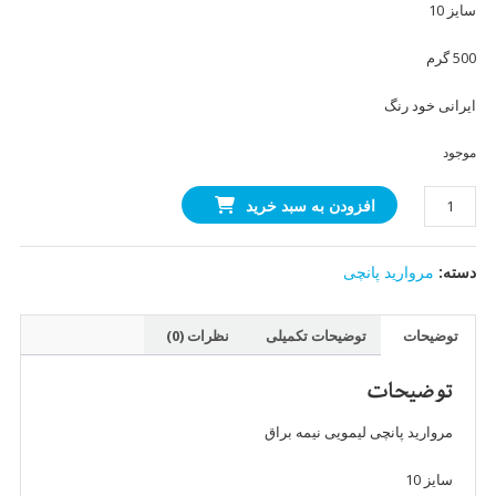
سایز 10
500 گرم
ایرانی خود رنگ
موجود
مروارید
افزودن به سبد خرید
پانچی
لیمویی
دسته:
مروارید پانچی
سایز
10
(500
توضیحات
توضیحات تکمیلی
نظرات (0)
گرمی)
عدد
توضیحات
مروارید پانچی لیمویی نیمه براق
سایز 10