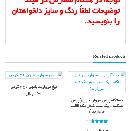
توجه! در هنگام سفارش در فیلد
توضیحات لطفاً رنگ و سایز دلخواهتان
را بنویسید.
Related products
میخ مروارید پانچی 250 گرمی
Price:
ریال
۱
دستگاه پرس مروارید زن ( پرس
منگنه + یک ست شش تکه قالب
مروارید )
امتیاز
Price:
ریال
۱