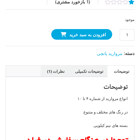
(
1
بازخورد مشتری)
1
امتیازدهی
1.00
موجود
از
5
مروارید
در
افزودن به سبد خرید
امتیازدهی
خارجی
مشتری
(سفید
دسته:
مروارید پانچی
صدفی)
عدد
توضیحات
توضیحات تکمیلی
نظرات (1)
توضیحات
انواع مروارید از شماره ۴ تا ۱۰
در رنگ های مختلف و متنوع
بسته های نیم کیلویی