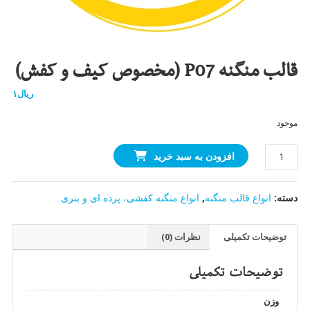
قالب منگنه P07 (مخصوص کیف و کفش)
ریال
۱
موجود
قالب
افزودن به سبد خرید
منگنه
P07
دسته:
انواع قالب منگنه
,
انواع منگنه کفشی، پرده ای و بنری
(مخصوص
کیف
و
توضیحات تکمیلی
نظرات (0)
کفش)
عدد
توضیحات تکمیلی
وزن