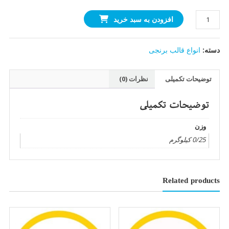
قالب
افزودن به سبد خرید
برنجی
پرچ
دسته:
انواع قالب برنجی
دکمه
سایز
۴۰
توضیحات تکمیلی
نظرات (0)
عدد
توضیحات تکمیلی
وزن
0/25 کیلوگرم
Related products