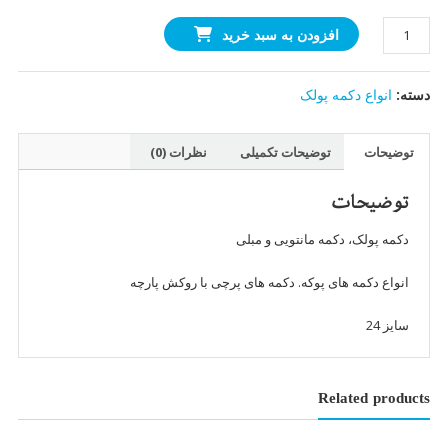
دکمه
افزودن به سبد خرید
پوکه
(
دسته:
انواع دکمه پولک
پولک
)
سایز
توضیحات
توضیحات تکمیلی
نظرات (0)
24(پشتی
فلزی)
توضیحات
عدد
دکمه پولک، دکمه مانتویی و مبلی
انواع دکمه های پوکه. دکمه های پرچی با روکش پارچه
سایز 24
Related products