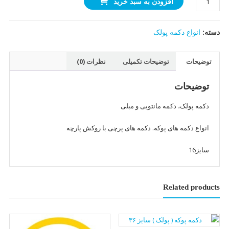
افزودن به سبد خرید
پوکه
(
دسته:
انواع دکمه پولک
پولک
)
سایز
توضیحات
توضیحات تکمیلی
نظرات (0)
16(پشتی
فلزی)
توضیحات
عدد
دکمه پولک، دکمه مانتویی و مبلی
انواع دکمه های پوکه. دکمه های پرچی با روکش پارچه
سایز16
Related products