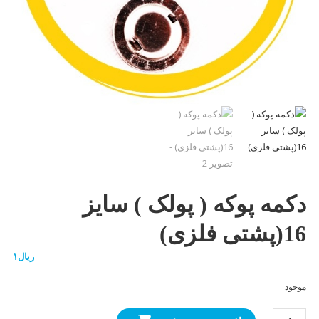
دکمه پوکه ( پولک ) سایز
16(پشتی فلزی)
ریال
۱
موجود
دکمه