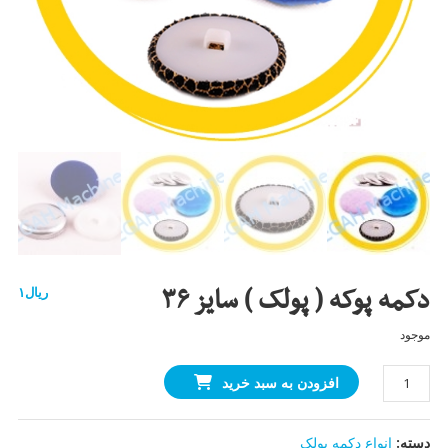
دکمه پوکه ( پولک ) سایز ۳۶
ریال
۱
موجود
دکمه
افزودن به سبد خرید
پوکه
(
دسته:
انواع دکمه پولک
پولک