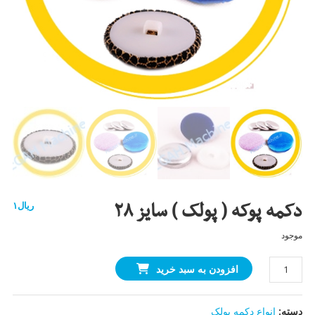
دکمه پوکه ( پولک ) سایز ۲۸
ریال
۱
موجود
دکمه
افزودن به سبد خرید
پوکه
(
دسته:
انواع دکمه پولک
پولک