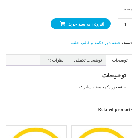
امتیازدهی
مشتری
موجود
حلقه
افزودن به سبد خرید
دور
دکمه
دسته:
حلقه دور دکمه و قالب حلقه
های
پارچه
ای
توضیحات
توضیحات تکمیلی
نظرات (1)
سایز
۱۸
توضیحات
نقره
ای
حلقه دور دکمه سفید سایز ۱۸
عدد
Related products