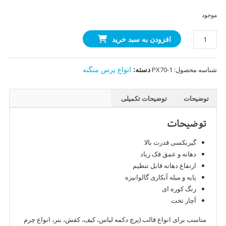
موجود
پرس
افزودن به سبد خرید
پایه
بلند
دسته:
انواع پرس منگنه
شناسه محصول:
PX70-1
گیربکسی
(به
همراه
توضیحات
توضیحات تکمیلی
سه
نظام)
توضیحات
عدد
گیربکسی قدرت بالا
دهانه و عمق فک زیاد
ارتفاع دهانه قابل تنظیم
پایه و میله آبکاری گالوانیزه
رنگ کوره ای
آچار تخت
مناسب برای انواع قالب (پرچ دکمه لباس، کیف، کفش، بنر، انواع چرم