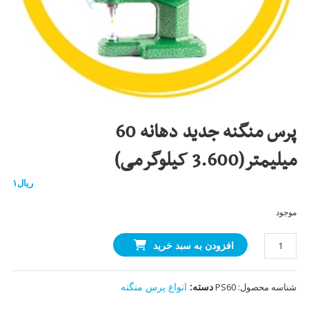
پرس منگنه جدید دهانه 60
میلیمتر(3.600 کیلوگرمی)
ریال
۱
موجود
پرس
افزودن به سبد خرید
منگنه
جدید
دسته:
انواع پرس منگنه
شناسه محصول:
PS60
دهانه
60