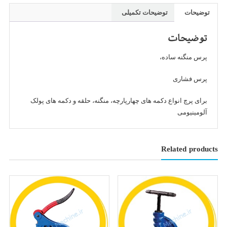
میلیمتر(3.600
توضیحات
توضیحات تکمیلی
کیلوگرمی)
عدد
توضیحات
پرس منگنه ساده،
پرس فشاری
برای پرچ انواع دکمه های چهارپارچه، منگنه، حلقه و دکمه های پولک
آلومینیومی
Related products