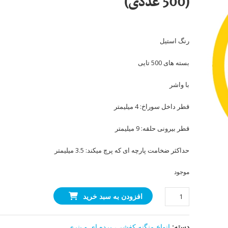
(500 عددی)
رنگ استیل
بسته های 500 تایی
با واشر
قطر داخل سوراخ: 4 میلیمتر
قطر بیرونی حلقه: 9 میلیمتر
حداکثر ضخامت پارچه ای که پرچ میکند: 3.5 میلیمتر
موجود
منگنه
افزودن به سبد خرید
S42
(مخصوص
دسته:
انواع منگنه کفشی، پرده ای و بنری
کیف