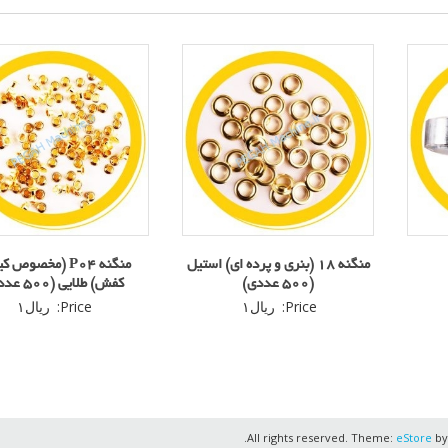
منگنه 18 (بنری و پرده ای) استیل
منگنه P04 (مخصوص 
(500 عددی)
کفش) طلایی (500 عددی)
Price:
ریال
۱
Price:
ریال
۱
.
eStore
by