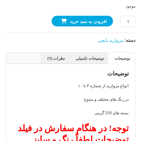
1.00
موجود
از
5
مروارید
در
افزودن به سبد خرید
امتیازدهی
خارجی
مشتری
(دودی،
دسته:
مروارید پانچی
طلایی،
نقره
ای)
توضیحات
توضیحات تکمیلی
نظرات (1)
عدد
توضیحات
انواع مروارید از شماره ۴ تا ۱۰
در رنگ های مختلف و متنوع
بسته های 250 گرمی
توجه! در هنگام سفارش در فیلد
توضیحات لطفاً رنگ و سایز