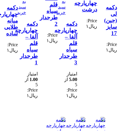
به
به
چهارپارچه
قلم
دکمه
سبد
سبد
دکمه
درشت
سیاه
خرید
خرید
لی
چهارپارچه
طرحدار
(جین)
میانه
Price:
دکمه
2
دکمه
سایز
ریال
۱
طلایی
چهارپارچه
چهارپارچه
17
ساده
Price:
آلفا –
آلفا –
ریال
۱
قلم
قلم
Price:
Price:
سیاه
سیاه
ریال
۱
ریال
۱
طرحدار
طرحدار
1
3
امتیاز
امتیاز
5.00
از
1.00
از
5
5
Price:
Price:
ریال
۱
ریال
۱